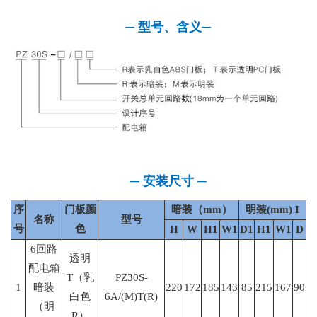
─
型号、含义
─
─
安装尺寸
─
序
门板颜
暗装（mm）
明装(mm) I
名称
型号
号
色
H
W
H1
W1
D1
H1
W1
D
6回路
透明
配电箱
T（乳
PZ30S-
1
暗装
220
172
185
143
85
215
167
90
白色
6A/(M)T(R)
（明
R）